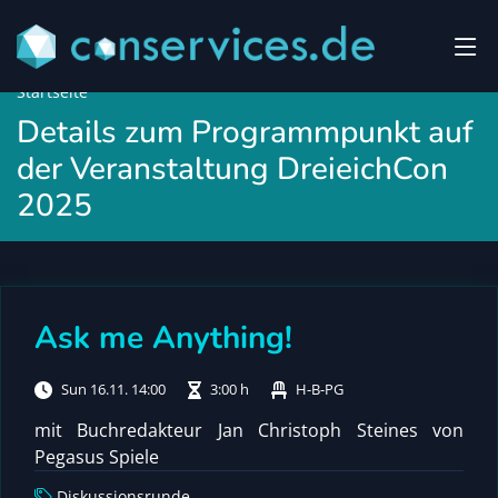
Startseite
Details zum Programmpunkt auf
der Veranstaltung DreieichCon
2025
Ask me Anything!
Sun 16.11. 14:00
3:00 h
H-B-PG
mit Buchredakteur Jan Christoph Steines von
Pegasus Spiele
Diskussionsrunde