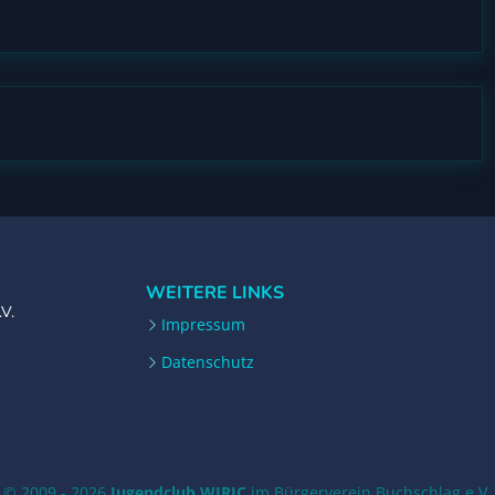
WEITERE LINKS
.V.
Impressum
Datenschutz
© 2009 - 2026
Jugendclub WIRIC
im Bürgerverein Buchschlag e.V.