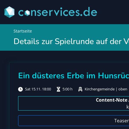
Startseite
Details zur Spielrunde auf der
Ein düsteres Erbe im Hunsrü
Sat 15.11. 18:00
5:00 h
Kirchengemeinde | oben 
Content-Note 
k
Teaser