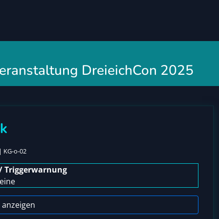
 Veranstaltung DreieichCon 2025
ck
| KG-o-02
/ Triggerwarnung
eine
 anzeigen