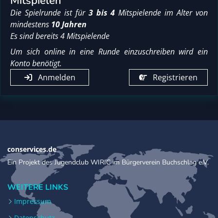
Mitspielen
Die Spielrunde ist für
3 bis 4
Mitspielende im Alter von
mindestens
10 Jahren
Es sind bereits 4 Mitspielende
Um sich online in eine Runde einzuschreiben wird ein
Konto benötigt.
Anmelden
Registrieren
conservices.de
Ein Projekt des Jugendclub WIRIC im Bürgerverein Buchschlag e.V.
WEITERE LINKS
Impressum
Datenschutz