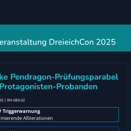
 Veranstaltung DreieichCon 2025
eske Pendragon-Prüfungsparabel
e Protagonisten-Probanden
83 | RH-083-02
/ Triggerwarnung
armierende Alliterationen