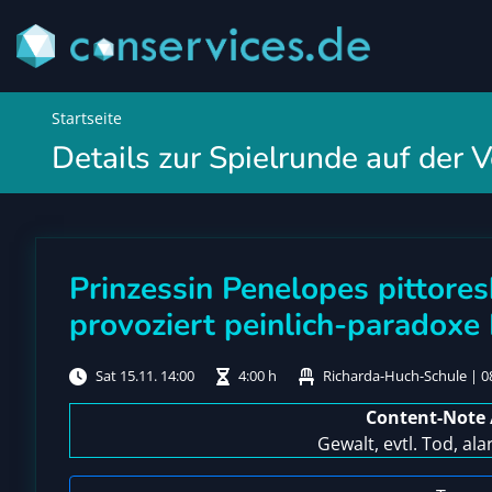
Startseite
Details zur Spielrunde auf der
Prinzessin Penelopes pittor
provoziert peinlich-paradox
Sat 15.11. 14:00
4:00 h
Richarda-Huch-Schule | 0
Content-Note 
Gewalt, evtl. Tod, al