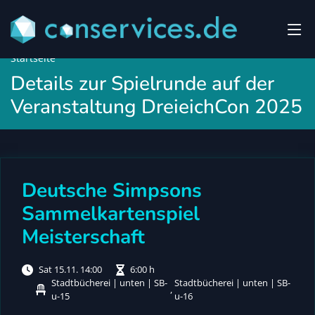
Startseite
Details zur Spielrunde auf der
Veranstaltung DreieichCon 2025
Deutsche Simpsons
Sammelkartenspiel
Meisterschaft
Sat 15.11. 14:00
6:00 h
Stadtbücherei | unten | SB-
Stadtbücherei | unten | SB-
,
u-15
u-16