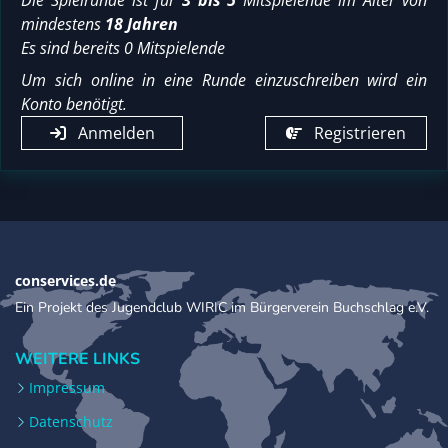
Die Spielrunde ist für
3 bis 5
Mitspielende im Alter von
mindestens
18 Jahren
Es sind bereits 0 Mitspielende
Um sich online in eine Runde einzuschreiben wird ein
Konto benötigt.
Anmelden
Registrieren
conservices.de
Ein Projekt des Jugendclub WIRIC im Bürgerverein Buchschlag e.V.
WEITERE LINKS
Impressum
Datenschutz