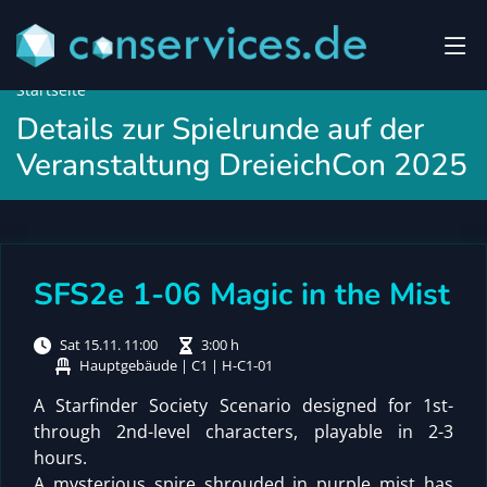
Startseite
Details zur Spielrunde auf der
Veranstaltung DreieichCon 2025
SFS2e 1-06 Magic in the Mist
Sat 15.11. 11:00
3:00 h
Hauptgebäude | C1 | H-C1-01
A Starfinder Society Scenario designed for 1st-
through 2nd-level characters, playable in 2-3
hours.
A mysterious spire shrouded in purple mist has