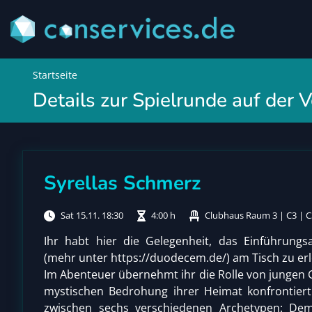
Startseite
Details zur Spielrunde auf der
Syrellas Schmerz
Sat 15.11. 18:30
4:00 h
Clubhaus Raum 3 | C3 | C
Ihr habt hier die Gelegenheit, das Einführung
(mehr unter https://duodecem.de/) am Tisch zu er
Im Abenteuer übernehmt ihr die Rolle von jungen G
mystischen Bedrohung ihrer Heimat konfrontiert
zwischen sechs verschiedenen Archetypen: De