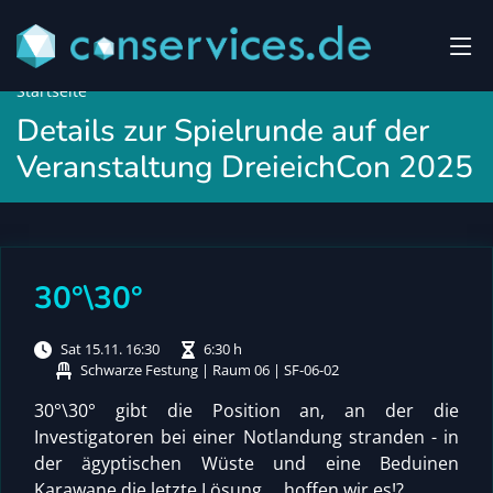
Startseite
Details zur Spielrunde auf der
Veranstaltung DreieichCon 2025
30°\30°
Sat 15.11. 16:30
6:30 h
Schwarze Festung | Raum 06 | SF-06-02
30°\30° gibt die Position an, an der die
Investigatoren bei einer Notlandung stranden - in
der ägyptischen Wüste und eine Beduinen
Karawane die letzte Lösung ... hoffen wir es!?