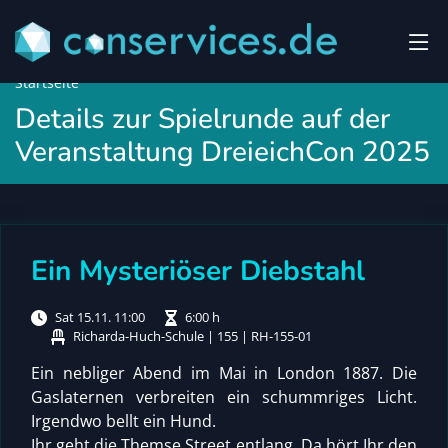
Startseite
Details zur Spielrunde auf der
Veranstaltung DreieichCon 2025
Ein Mysteriöser Diebstahl
Sat 15.11. 11:00
6:00 h
Richarda-Huch-Schule | 155 | RH-155-01
Ein nebliger Abend im Mai in London 1887. Die
Gaslaternen verbreiten ein schummriges Licht.
Irgendwo bellt ein Hund.
Ihr geht die Themse Street entlang. Da hört Ihr den